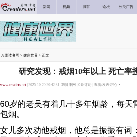
新闻
视频
博客
论坛
分类广告
万维读者网
>
健康世界
> 正文
研究发现：戒烟10年以上 死亡率
www.creaders.net
| 2025-10-20 20:42:31 39健康网 |
0
条评论 |
查看/发表评论
60岁的老吴有着几十多年烟龄，每天
包烟。
女儿多次劝他戒烟，他总是振振有词：