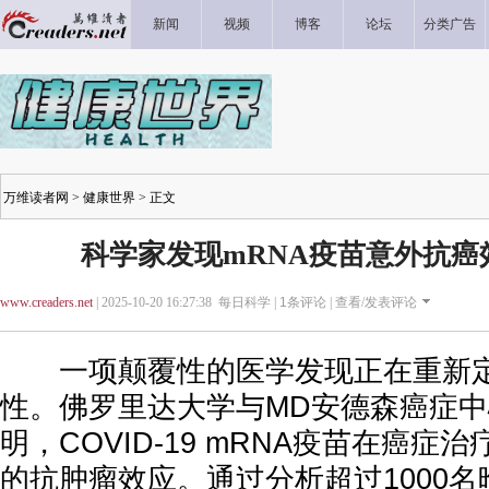
新闻
视频
博客
论坛
分类广告
万维读者网
>
健康世界
> 正文
科学家发现mRNA疫苗意外抗癌
www.creaders.net
| 2025-10-20 16:27:38 每日科学 |
1
条评论 |
查看/发表评论
一项颠覆性的医学发现正在重新定
性。佛罗里达大学与MD安德森癌症
明，COVID-19 mRNA疫苗在癌
的抗肿瘤效应。通过分析超过1000