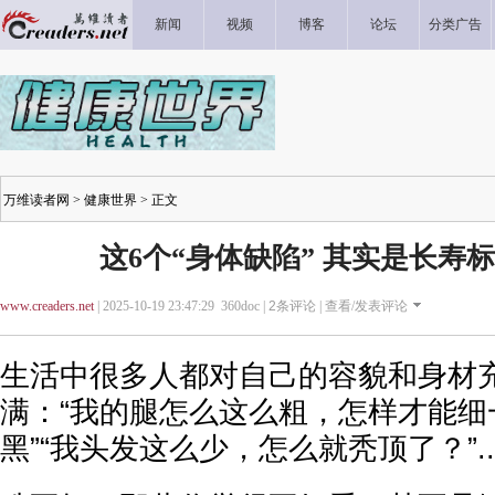
新闻
视频
博客
论坛
分类广告
万维读者网
>
健康世界
> 正文
这6个“身体缺陷” 其实是长寿
www.creaders.net
| 2025-10-19 23:47:29 360doc |
2
条评论 |
查看/发表评论
生活中很多人都对自己的容貌和身材
满：“我的腿怎么这么粗，怎样才能细
黑”“我头发这么少，怎么就秃顶了？”..