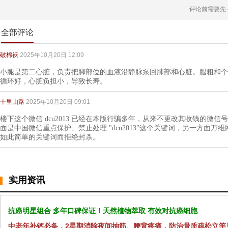
评论前需要先
全部评论
破棉袄
2025年10月20日 12:09
小腿是第二心脏，负责把脚部位的血液沿静脉泵回肺部和心脏。腿粗和个
循环好，心脏负担小，导致长寿。
十里山路
2025年10月20日 09:01
楼下这个微信 dcu2013 已经在本版行骗多年，从来不更改其收钱的微信
面是中国微信重点保护、禁止处理 "dcu2013"这个关键词，另一方面
如此简单的关键词而拒绝封杀。
实用资讯
抗癌明星组合 多年口碑保证！天然植物萃取 有效对抗癌细胞
中老年补钙必备，2星期消除夜间抽筋、腰背疼痛，防治骨质疏松立竿