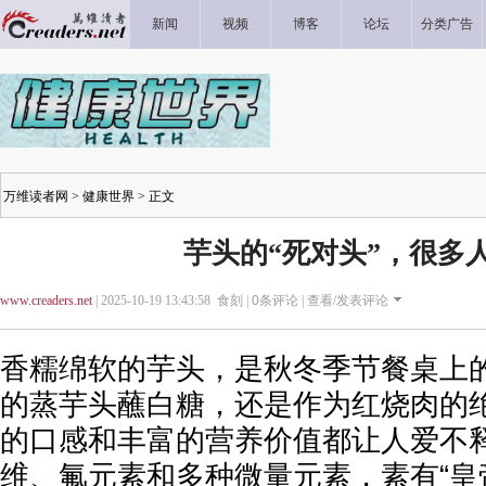
新闻
视频
博客
论坛
分类广告
万维读者网
>
健康世界
> 正文
芋头的“死对头”，很多
www.creaders.net
| 2025-10-19 13:43:58 食刻 |
0
条评论 |
查看/发表评论
香糯绵软的芋头，是秋冬季节餐桌上
的蒸芋头蘸白糖，还是作为红烧肉的
的口感和丰富的营养价值都让人爱不
维、氟元素和多种微量元素，素有“皇