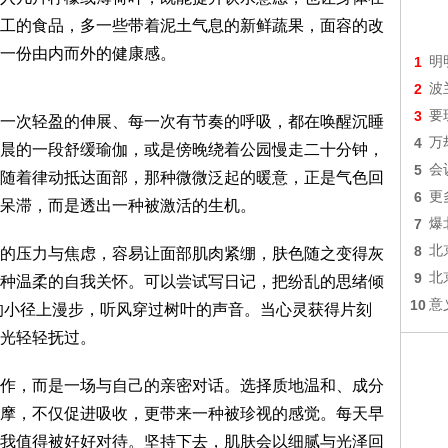
工的食品，多一些带着泥土气息的新鲜蔬果，面容的改
一份由内而外的健康感。
1
明
2
波
3
要
一次轻盈的伸展、每一次有节奏的呼吸，都在唤醒沉睡
4
万
晨的一段舒缓瑜伽，或是傍晚绕着公园慢走二十分钟，
5
会
随着律动抵达面部，那种微微泛起的暖意，正是气色回
6
更
呆滞，而是透出一种被激活的生机。
7
爆
8
北
的压力与焦虑，容易让面部肌肉紧绷，肤色随之变得灰
9
北
种温柔的自我关怀。可以尝试写日记，把纷乱的思绪倾
10
意
的小径上漫步，听风穿过树叶的声音。当心灵获得片刻
光轻轻抚过。
作，而是一场与自己的亲密对话。选择质地温和、成分
摩，不仅促进吸收，更带来一种被珍视的感觉。每天早
我值得被好好对待。坚持下去，肌肤会以细腻与光泽回