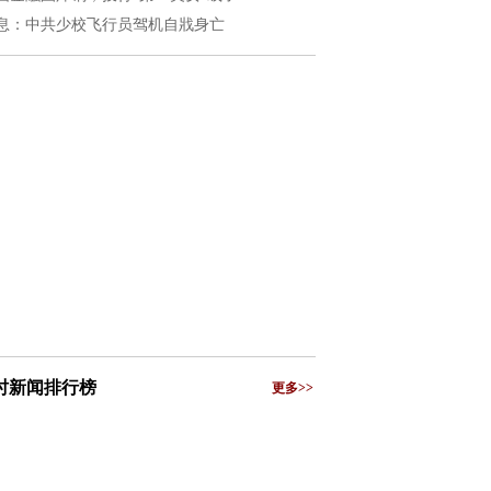
息：中共少校飞行员驾机自戕身亡
小时新闻排行榜
更多>>