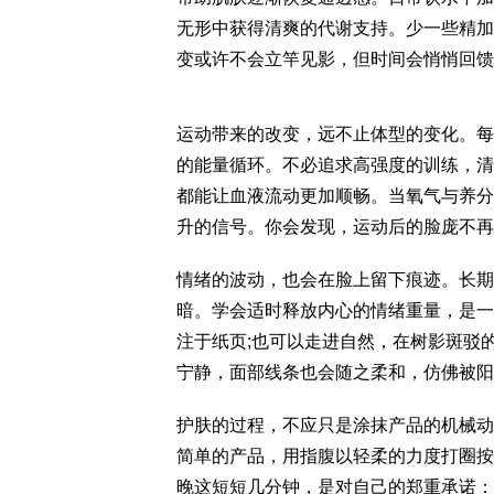
无形中获得清爽的代谢支持。少一些精加
变或许不会立竿见影，但时间会悄悄回馈
运动带来的改变，远不止体型的变化。每
的能量循环。不必追求高强度的训练，清
都能让血液流动更加顺畅。当氧气与养分
升的信号。你会发现，运动后的脸庞不再
情绪的波动，也会在脸上留下痕迹。长期
暗。学会适时释放内心的情绪重量，是一
注于纸页;也可以走进自然，在树影斑驳
宁静，面部线条也会随之柔和，仿佛被阳
护肤的过程，不应只是涂抹产品的机械动
简单的产品，用指腹以轻柔的力度打圈按
晚这短短几分钟，是对自己的郑重承诺：