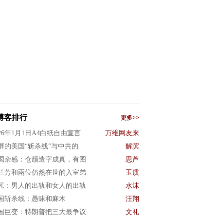
博客排行
更多>>
026年1月1日A4白纸自由宣言
万维网友来
屏的美国“斩杀线”与中共的
解滨
国杂感：仓颉造字成真，有图
思芦
兰芳和兩位仍然在世的入室弟
玉质
芃：男人的出轨和女人的出轨
水沫
国斩杀线：愚昧和麻木
汪翔
国巨变：特朗普把三大最争议
文礼