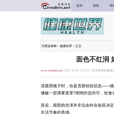
新闻
视频
博
万维读者网
>
健康世界
> 正文
面色不红润 
www.creaders.net
| 2025-10-02 17:03:57 天天营养的新篇
清晨照镜子时，你是否曾轻轻叹息——镜
佛被一层薄雾笼罩?明明作息尚可，饮食
其实，面部的光泽并非仅由外在妆容决定
生活节奏的质感。