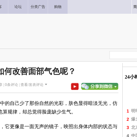
客
论坛
分类广告
购物
简
如何改善面部气色呢？
24
章 |
0
条评论 |
查看/发表评论
中的自己少了那份自然的光彩，肤色显得暗淡无光，仿
1
明
也算规律，却总觉得脸庞缺少生气。
2
爆
，它更像是一面无声的镜子，映照出身体内部的状态与
3
北
4
中