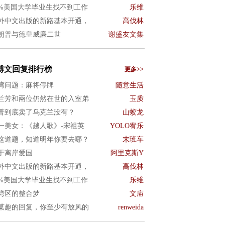
0%美国大学毕业生找不到工作
乐维
外中文出版的新路基本开通，
高伐林
朗普与德皇威廉二世
谢盛友文集
博文回复排行榜
更多>>
湾问题：麻将停牌
随意生活
兰芳和兩位仍然在世的入室弟
玉质
普到底卖了乌克兰没有？
山蛟龙
一美女：《越人歌》-宋祖英
YOLO宥乐
这道题，知道明年你要去哪？
末班车
于离岸爱国
阿里克斯Y
外中文出版的新路基本开通，
高伐林
0%美国大学毕业生找不到工作
乐维
湾区的整合梦
文庙
菓趣的回复，你至少有放风的
renweida