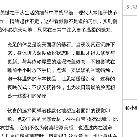
5
消
关键在于从生活的细节中寻找平衡。现代人常陷于快节
忙、情绪起伏不定，这些看似微不足道的习惯，实则悄
改变不必惊天动地，只需在日常中注入更多温柔的觉知。
充足的休息是焕亮面容的基石。当夜晚真正沉静下
来，身体进入深度放松状态时，肌肤才得以修复与
更新。与其依赖厚重的遮瑕掩盖倦意，不如尝试在
睡前半小时放下手机，点燃一支淡淡的香薰蜡烛，
泡一杯温热的草本饮品，让思绪缓缓沉淀。这样的
夜晚仪式，不仅安抚神经，也为次日清晨的脸庞积
蓄一丝柔和的光泽。
48
饮食的选择同样潜移默化地塑造着面部的视觉印
象。色彩丰富的天然食材，往往自带“提亮滤镜”。比
衣甘蓝，它们不仅为餐桌增添美感，也通过内在滋养，
入几片柠檬或薄荷叶，既能提升饮水意愿，也让身体在