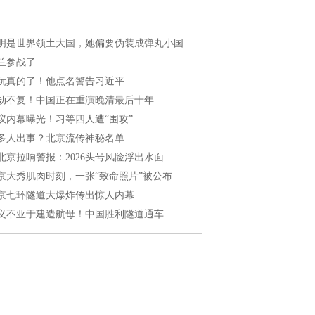
明是世界领土大国，她偏要伪装成弹丸小国
兰参战了
玩真的了！他点名警告习近平
劫不复！中国正在重演晚清最后十年
议内幕曝光！习等四人遭“围攻”
多人出事？北京流传神秘名单
北京拉响警报：2026头号风险浮出水面
京大秀肌肉时刻，一张“致命照片”被公布
京七环隧道大爆炸传出惊人内幕
义不亚于建造航母！中国胜利隧道通车