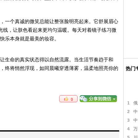
，一个真诚的微笑总能让整张脸明亮起来。它舒展眉心
”光线，让肤色看起来更均匀温暖。每天对着镜子练习微
快乐本身就是最美的妆容。
让生命的真实状态得以自然流露。当生活节奏趋于和
，终将悄然浮现，如同晨曦穿透薄雾，温柔地照亮你的
热门
0
1
俄
2
中
3
中
4
万
5
川