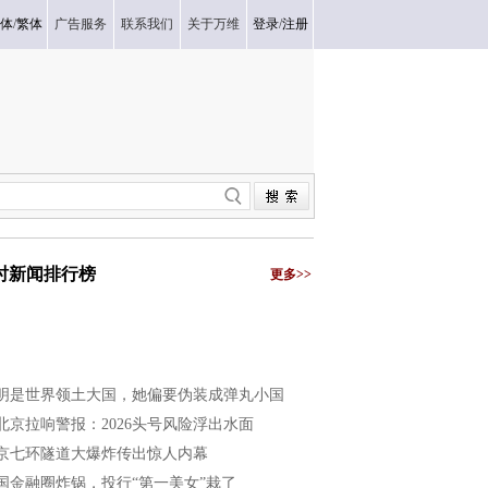
体
/
繁体
广告服务
联系我们
关于万维
登录
/
注册
小时新闻排行榜
更多>>
明是世界领土大国，她偏要伪装成弹丸小国
北京拉响警报：2026头号风险浮出水面
京七环隧道大爆炸传出惊人内幕
国金融圈炸锅，投行“第一美女”栽了