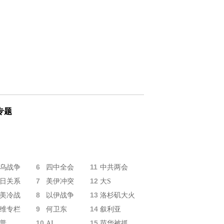
专题
6
11
乌战争
四中全会
中共两会
7
12
日关系
美伊冲突
大S
8
13
美冷战
以伊战争
洛杉矶大火
9
14
维专栏
何卫东
叙利亚
10
15
普
AI
苗华被抓