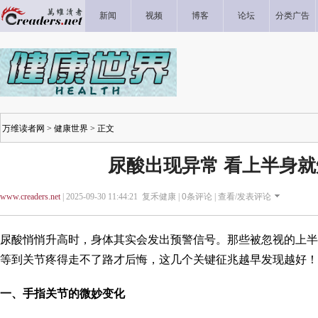
新闻
视频
博客
论坛
分类广告
万维读者网
>
健康世界
> 正文
尿酸出现异常 看上半身
www.creaders.net
| 2025-09-30 11:44:21 复禾健康 |
0
条评论 |
查看/发表评论
尿酸悄悄升高时，身体其实会发出预警信号。那些被忽视的上半
等到关节疼得走不了路才后悔，这几个关键征兆越早发现越好！
一、手指关节的微妙变化