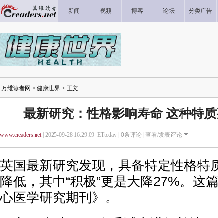
新闻
视频
博客
论坛
分类广告
万维读者网
>
健康世界
> 正文
最新研究：性格影响寿命 这种特质
www.creaders.net
| 2025-09-28 16:29:09 ETtoday |
0
条评论 |
查看/发表评论
英国最新研究发现，具备特定性格特
降低，其中“积极”更是大降27%。这
心医学研究期刊》。