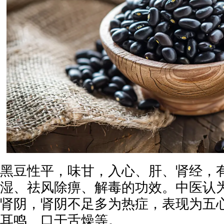
黑豆性平，味甘，入心、肝、肾经，
湿、祛风除痹、解毒的功效。中医认
肾阴，肾阴不足多为热症，表现为五
耳鸣、口干舌燥等。