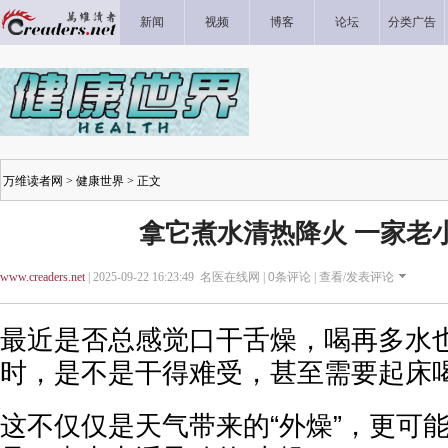
新闻
视频
博客
论坛
分类广告
万维读者网
>
健康世界
> 正文
拿它煮水清热降火 一家老
www.creaders.net
| 2025-09-22 16:23:49 名医在线网 |
0
条评论 |
查看/发表评论
最近是否总感觉口干舌燥，喝再多水
时，是不是干得难受，甚至需要起床
这不仅仅是天气带来的“外燥”，更可