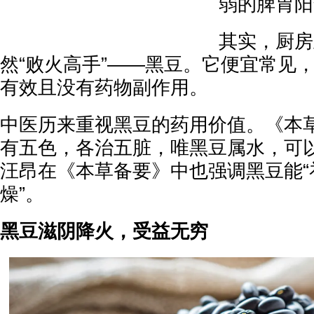
弱的脾胃阳
其实，厨房
然“败火高手”——黑豆。它便宜常见
有效且没有药物副作用。
中医历来重视黑豆的药用价值。《本草
有五色，各治五脏，唯黑豆属水，可以
汪昂在《本草备要》中也强调黑豆能“
燥”。
黑豆滋阴降火，受益无穷