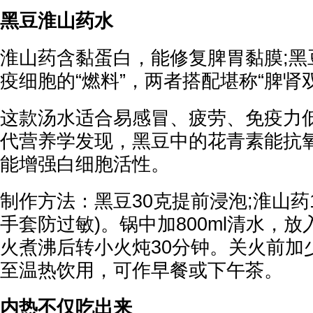
黑豆淮山药水
淮山药含黏蛋白，能修复脾胃黏膜;黑
疫细胞的“燃料”，两者搭配堪称“脾肾
这款汤水适合易感冒、疲劳、免疫力
代营养学发现，黑豆中的花青素能抗
能增强白细胞活性。
制作方法：黑豆30克提前浸泡;淮山药1
手套防过敏)。锅中加800ml清水，
火煮沸后转小火炖30分钟。关火前加
至温热饮用，可作早餐或下午茶。
内热不仅吃出来