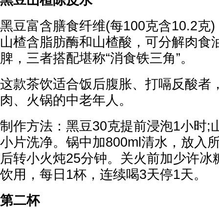
黑豆山楂陈皮水
黑豆富含膳食纤维(每100克含10.2克
山楂含脂肪酶和山楂酸，可分解肉食油
脾，三者搭配堪称“消食铁三角”。
这款茶饮适合饭后腹胀、打嗝反酸者
肉、火锅的中老年人。
制作方法：黑豆30克提前浸泡1小时;
小片洗净。锅中加800ml清水，放入
后转小火炖25分钟。关火前加少许冰
饮用，每日1杯，连续喝3天停1天。
第二杯