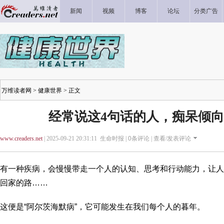
新闻
视频
博客
论坛
分类广告
万维读者网
>
健康世界
> 正文
经常说这4句话的人，痴呆倾
www.creaders.net
| 2025-09-21 20:31:11 生命时报 |
0
条评论 |
查看/发表评论
有一种疾病，会慢慢带走一个人的认知、思考和行动能力，让人
回家的路……
这便是“阿尔茨海默病”，它可能发生在我们每个人的暮年。