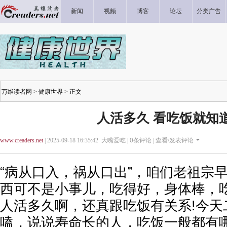
新闻
视频
博客
论坛
分类广告
万维读者网
>
健康世界
> 正文
人活多久 看吃饭就知
www.creaders.net
| 2025-09-18 16:35:42 大嘴爱吃 |
0
条评论 |
查看/发表评论
“病从口入，祸从口出”，咱们老祖宗
西可不是小事儿，吃得好，身体棒，
人活多久啊，还真跟吃饭有关系!今天
嗑，说说寿命长的人，吃饭一般都有