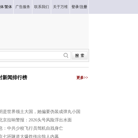
体
/
繁体
广告服务
联系我们
关于万维
登录
/
注册
小时新闻排行榜
更多>>
明是世界领土大国，她偏要伪装成弹丸小国
北京拉响警报：2026头号风险浮出水面
息：中共少校飞行员驾机自戕身亡
京七环隧道大爆炸传出惊人内幕