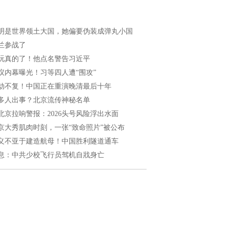
明是世界领土大国，她偏要伪装成弹丸小国
兰参战了
玩真的了！他点名警告习近平
议内幕曝光！习等四人遭“围攻”
劫不复！中国正在重演晚清最后十年
多人出事？北京流传神秘名单
北京拉响警报：2026头号风险浮出水面
京大秀肌肉时刻，一张“致命照片”被公布
义不亚于建造航母！中国胜利隧道通车
息：中共少校飞行员驾机自戕身亡