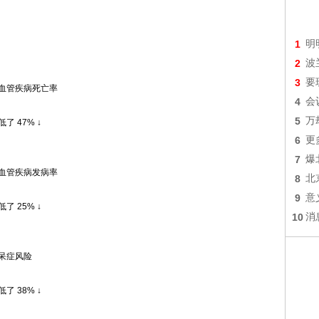
1
明
2
波
3
要
血管疾病死亡率
4
会
5
万
低了 47% ↓
6
更
7
爆
血管疾病发病率
8
北
9
意
低了 25% ↓
10
消
呆症风险
低了 38% ↓