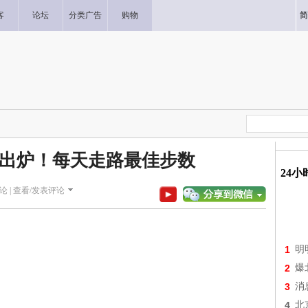
客
论坛
分类广告
购物
简
出炉！每天走路最佳步数
24
论 |
查看/发表评论
1
明
2
爆
3
消
4
北