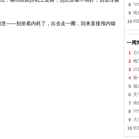
8
7
9
海
10
特
出创意——别坐着内耗了，出去走一圈，回来直接颅内烟
一周
1
台
2
梅
3
川
4
第
5
做
6
关
7
海
8
7
9
大
10
给