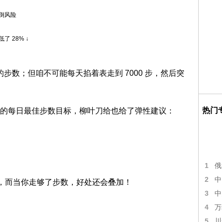
倒风险
低了 28% ↓
的步数；但咱不可能每天掐着表走到 7000 步，然后突
热门
的每日最佳步数目标，柳叶刀给也给了弹性建议：
1
俄
2
中
”，而当你走够了步数，好处还会叠加！
3
中
4
万
5
川