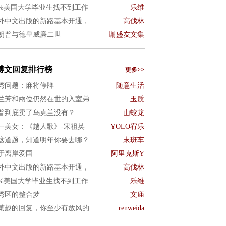
0%美国大学毕业生找不到工作
乐维
外中文出版的新路基本开通，
高伐林
朗普与德皇威廉二世
谢盛友文集
博文回复排行榜
更多>>
湾问题：麻将停牌
随意生活
兰芳和兩位仍然在世的入室弟
玉质
普到底卖了乌克兰没有？
山蛟龙
一美女：《越人歌》-宋祖英
YOLO宥乐
这道题，知道明年你要去哪？
末班车
于离岸爱国
阿里克斯Y
外中文出版的新路基本开通，
高伐林
0%美国大学毕业生找不到工作
乐维
湾区的整合梦
文庙
菓趣的回复，你至少有放风的
renweida