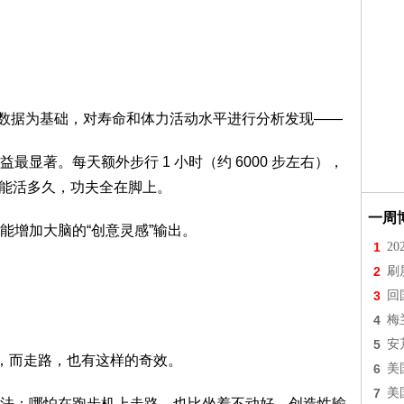
亡率数据为基础，对寿命和体力活动水平进行分析发现——
显著。每天额外步行 1 小时（约 6000 步左右），
嚯，能活多久，功夫全在脚上。
一周
能增加大脑的“创意灵感”输出。
1
2
2
刷
3
回
4
梅
5
安
”，而走路，也有这样的奇效。
6
美
7
美
法：哪怕在跑步机上走路，也比坐着不动好，创造性输