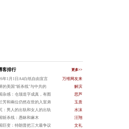
博客排行
更多>>
026年1月1日A4白纸自由宣言
万维网友来
屏的美国“斩杀线”与中共的
解滨
国杂感：仓颉造字成真，有图
思芦
兰芳和兩位仍然在世的入室弟
玉质
芃：男人的出轨和女人的出轨
水沫
国斩杀线：愚昧和麻木
汪翔
国巨变：特朗普把三大最争议
文礼