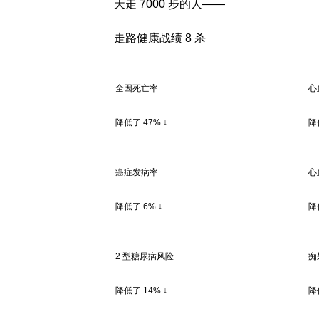
天走 7000 步的人——
走路健康战绩 8 杀
全因死亡率
心
降低了 47% ↓
降
癌症发病率
心
降低了 6% ↓
降
2 型糖尿病风险
痴
降低了 14% ↓
降