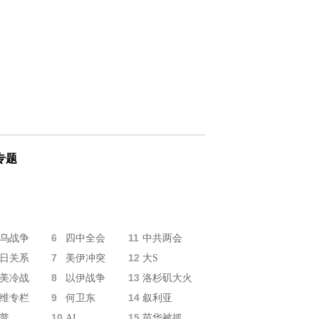
专题
6
11
乌战争
四中全会
中共两会
7
12
日关系
美伊冲突
大S
8
13
美冷战
以伊战争
洛杉矶大火
9
14
维专栏
何卫东
叙利亚
10
15
普
AI
苗华被抓