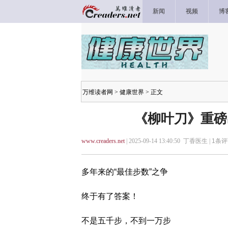
新闻
视频
博
万维读者网
>
健康世界
> 正文
《柳叶刀》重磅
www.creaders.net
| 2025-09-14 13:40:50 丁香医生 |
1
条评
多年来的“最佳步数”之争
终于有了答案！
不是五千步，不到一万步