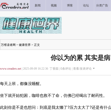
新闻
视频
博客
论坛
分类广告
万维读者网
>
健康世界
> 正文
你以为的累 其实是病
www.creaders.net
| 2025-09-09 16:22:36 丁香园 |
0
条评论 |
查看/发表评论
每天上班，都像没睡醒。
坐下就开始犯困，咖啡也救不了命，仿佛已经喝出了耐药性。
此刻你是不是也想问：到底是我太懒了?压力太大了?还是有什么