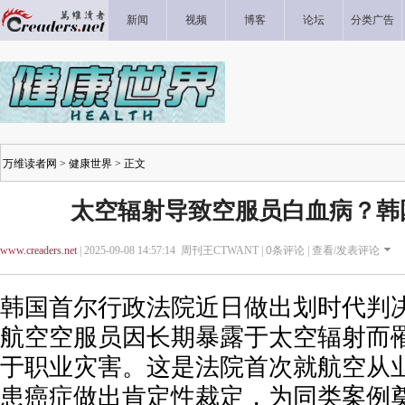
新闻
视频
博客
论坛
分类广告
万维读者网
>
健康世界
> 正文
太空辐射导致空服员白血病？韩
www.creaders.net
| 2025-09-08 14:57:14 周刊王CTWANT |
0
条评论 |
查看/发表评论
韩国首尔行政法院近日做出划时代判
航空空服员因长期暴露于太空辐射而
于职业灾害。这是法院首次就航空从
患癌症做出肯定性裁定，为同类案例