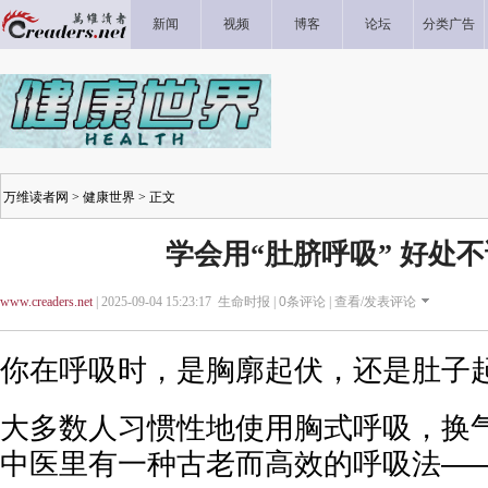
新闻
视频
博客
论坛
分类广告
万维读者网
>
健康世界
> 正文
学会用“肚脐呼吸” 好处
www.creaders.net
| 2025-09-04 15:23:17 生命时报 |
0
条评论 |
查看/发表评论
你在呼吸时，是胸廓起伏，还是肚子
大多数人习惯性地使用胸式呼吸，换
中医里有一种古老而高效的呼吸法——