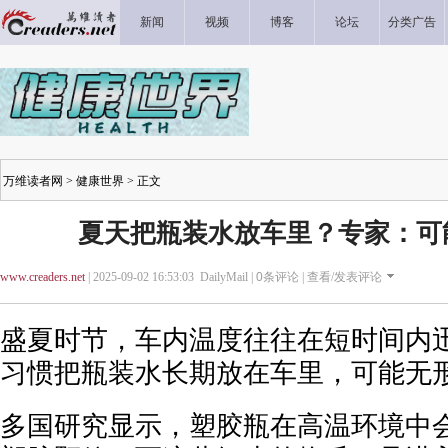
新闻
视频
博客
论坛
分类广告
万维读者网
>
健康世界
> 正文
夏天把瓶装水放车里？专家：可
www.creaders.net
| 2025-09-02 16:53:03 DailyMail |
0
条评论 |
查看/发表评论
盛夏时节，车内温度往往在短时间内
习惯把瓶装水长期放在车里，可能无
多国研究显示，塑胶瓶在高温环境中