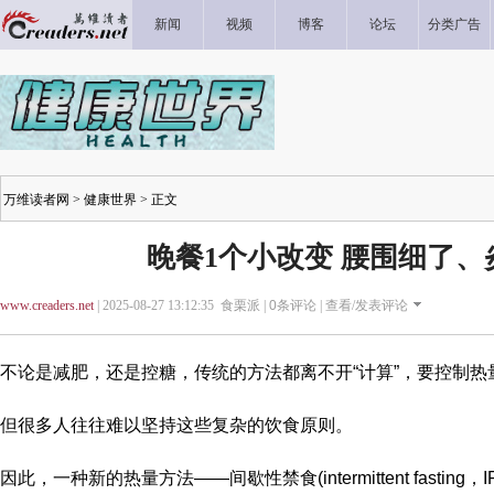
新闻
视频
博客
论坛
分类广告
万维读者网
>
健康世界
> 正文
晚餐1个小改变 腰围细了、
www.creaders.net
| 2025-08-27 13:12:35 食栗派 |
0
条评论 |
查看/发表评论
不论是减肥，还是控糖，传统的方法都离不开“计算”，要控制热
但很多人往往难以坚持这些复杂的饮食原则。
因此，一种新的热量方法——间歇性禁食(intermittent fasti