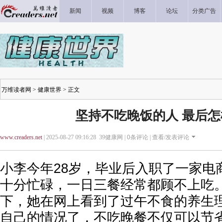
新闻
视频
博客
论坛
分类广告
万维读者网
>
健康世界
> 正文
坚持不吃晚饭的人 最后
www.creaders.net
| 2025-08-27 09:16:28 39健康网 |
0
条评论 |
查看/发表评论
小李今年28岁，毕业后入职了一家电
十分忙碌，一日三餐经常都顾不上吃
下，她在网上看到了过午不食的养生
自己的情况了，不吃晚餐不仅可以节