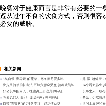
晚餐对于健康而言是非常有必要的一
遵从过午不食的饮食方式，否则很容
必要的威胁。
相关新闻
5类自带“青霉素”的蔬菜，寒冬腊月要多吃
越“懒”越健康？
比走路简单的长寿法 五脏六腑全受益 躺着就能练
14个看似养生 
好命长寿的男人，往往身上有这几种特征
长寿之人一般有
寿命长的人 面部一般会有6个共同特征
冬至：少吃白菜
自带“青霉素”的5种冬季菜，遇到使劲吃
世间上最好的养