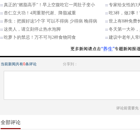
真正的“燃脂高手”！早上空腹吃它一周肚子变小
专家给女性的3
杏仁立大功！4周重塑代谢、降脂减重
吃3样，做2事
养生：把握好这5个字 可以不得病 少得病 晚得病
世上有8种免费
这类人，请立刻停止热水泡脚
冬天第一大补，
吃萝卜的禁忌！万不可与2样食物同食
建议中老年人常
“养生”
当前新闻共有
0
条评论
分享到：
评论前需要先
全部评论