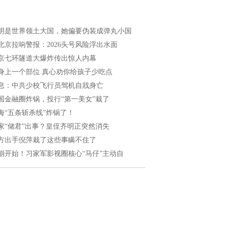
明是世界领土大国，她偏要伪装成弹丸小国
北京拉响警报：2026头号风险浮出水面
京七环隧道大爆炸传出惊人内幕
身上一个部位 真心劝你给孩子少吃点
息：中共少校飞行员驾机自戕身亡
国金融圈炸锅，投行“第一美女”栽了
海“五条斩杀线”炸锅了！
家“储君”出事？皇侄齐明正突然消失
方出手倪萍栽了这些事瞒不住了
崩开始！习家军影视圈核心“马仔”主动自