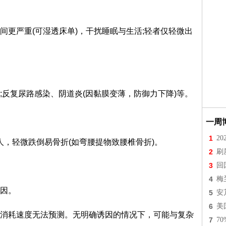
间更严重(可湿透床单)，干扰睡眠与生活;轻者仅轻微出
;反复尿路感染、阴道炎(因黏膜变薄，防御力下降)等。
一周
1
2
人，轻微跌倒易骨折(如弯腰提物致腰椎骨折)。
2
刷
3
回
4
梅
原因。
5
安
6
美
消耗速度无法预测。无明确诱因的情况下，可能与复杂
7
7