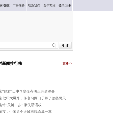
体
/
繁体
广告服务
联系我们
关于万维
登录
/
注册
小时新闻排行榜
更多>>
家“储君”出事？皇侄齐明正突然消失
京七环大爆炸，传老习两口子躲了整整两天
走错“关键一步” 渐失话语权
年夜，中国多个大城市现诡异一幕