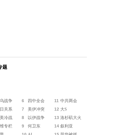
专题
6
11
乌战争
四中全会
中共两会
7
12
日关系
美伊冲突
大S
8
13
美冷战
以伊战争
洛杉矶大火
9
14
维专栏
何卫东
叙利亚
10
15
普
AI
苗华被抓