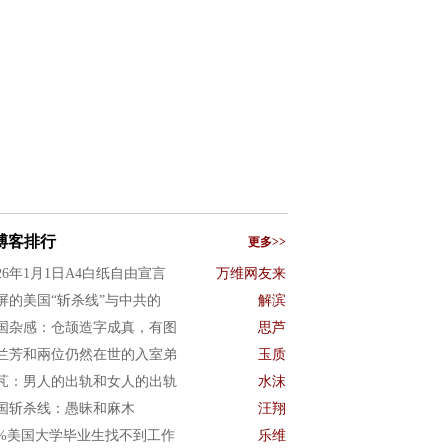
博客排行
更多>>
026年1月1日A4白纸自由宣言
万维网友来
屏的美国“斩杀线”与中共的
解滨
国杂感：仓颉造字成真，有图
思芦
兰芳和兩位仍然在世的入室弟
玉质
芃：男人的出轨和女人的出轨
水沫
国斩杀线：愚昧和麻木
汪翔
0%美国大学毕业生找不到工作
乐维