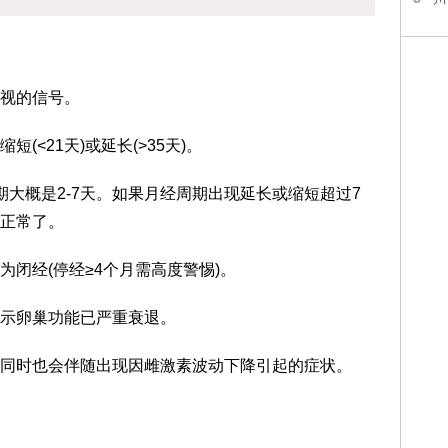
视的信号。
<21天)或延长(>35天)。
经期大概是2-7天。如果月经周期出现延长或缩短超过7
正常了。
闭经(停经≥4个月需高度警惕)。
示卵巢功能已严重衰退。
同时也会伴随出现因雌激素波动下降引起的症状。