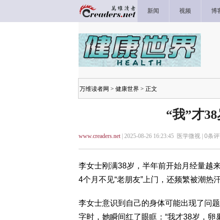
新闻
视频
博
万维读者网
>
健康世界
> 正文
“我”才3
www.creaders.net
| 2025-08-26 16:23:45 医学微视 |
0
条评
李女士刚满38岁，半年前开始月经量越
4个月不见“老朋友”上门，还频繁被潮
李女士意识到自己的身体可能出现了问题
字时，她瞬间红了眼眶：“我才38岁，卵