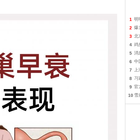
1
明
2
爆
3
北
4
鸡
5
消
6
中
7
上
8
习
9
官
10
雪