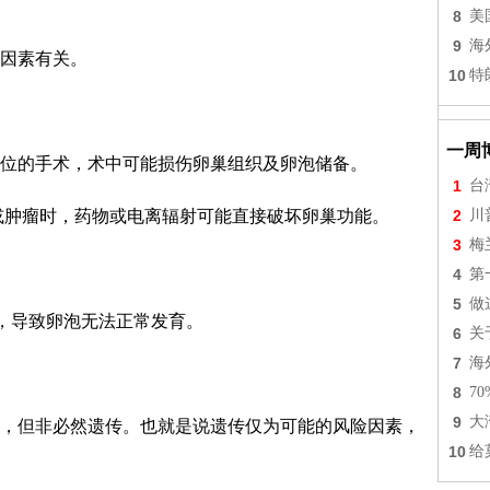
8
美
9
海
因素有关。
10
特
一周
位的手术，术中可能损伤卵巢组织及卵泡储备。
1
台
或肿瘤时，药物或电离辐射可能直接破坏卵巢功能。
2
川
3
梅
4
第
5
做
)，导致卵泡无法正常发育。
6
关
7
海
8
7
9
大
，但非必然遗传。也就是说遗传仅为可能的风险因素，
10
给