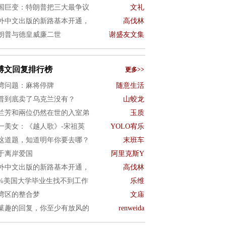
国巨变：特朗普把三大最争议
文礼
外中文出版的新路基本开通，
高伐林
朗普与德皇威廉二世
谢盛友文集
博文回复排行榜
更多>>
湾问题：麻将停牌
随意生活
普到底卖了乌克兰没有？
山蛟龙
兰芳和兩位仍然在世的入室弟
玉质
一美女：《越人歌》-宋祖英
YOLO宥乐
这道题，知道明年你要去哪？
末班车
于离岸爱国
阿里克斯Y
外中文出版的新路基本开通，
高伐林
0%美国大学毕业生找不到工作
乐维
湾区的整合梦
文庙
菓趣的回复，你至少有放风的
renweida