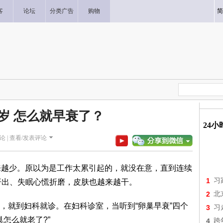
客
论坛
分类广告
购物
简
8岁 怎么就早衰了？
24
论 |
查看/发表评论
来越少。原以为是工作太累引起的，就没在意，直到连续
1
习
热汗出、失眠心慌折磨，皮肤也越来越干。
2
北
，就到妇科就诊。在妇科诊室，当听到“卵巢早衰”四个
3
习
巢怎么就老了?”
4
跨