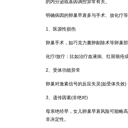
的内分泌或基因调控异常有关。
明确病因的卵巢早衰多与手术、放化疗等
1、医源性损伤
卵巢手术，如巧克力囊肿剔除术等卵巢部
化疗/放疗：比如治疗血液病、红斑狼疮
2、受体功能异常
卵巢对激素信号的反应失灵(如受体失效
3、遗传因素(非绝对)
母亲绝经早，女儿卵巢早衰风险可能略高
非决定性。