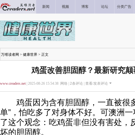
新闻
视频
博客
论坛
分类广告
万维读者网
>
健康世界
> 正文
鸡蛋改善胆固醇？最新研究颠
www.creaders.net
| 2025-08-26 15:54:38 网络 |
2
条评论 |
查看/发表评论
鸡蛋因为含有胆固醇，一直被很多
单”，怕吃多了对身体不好。可澳洲一
了这个观念：吃鸡蛋非但没有害处，
坏的胆固醇。