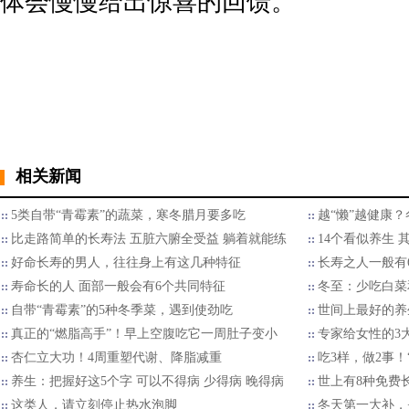
体会慢慢给出惊喜的回馈。
相关新闻
5类自带“青霉素”的蔬菜，寒冬腊月要多吃
越“懒”越健康？
比走路简单的长寿法 五脏六腑全受益 躺着就能练
14个看似养生 
好命长寿的男人，往往身上有这几种特征
长寿之人一般有
寿命长的人 面部一般会有6个共同特征
冬至：少吃白菜
自带“青霉素”的5种冬季菜，遇到使劲吃
世间上最好的养
真正的“燃脂高手”！早上空腹吃它一周肚子变小
专家给女性的3
杏仁立大功！4周重塑代谢、降脂减重
吃3样，做2事
养生：把握好这5个字 可以不得病 少得病 晚得病
世上有8种免费
这类人，请立刻停止热水泡脚
冬天第一大补，