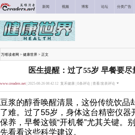
新闻
视频
博客
论坛
分类广告
万维读者网
>
健康世界
> 正文
医生提醒：过了55岁 早餐要尽
www.creaders.net
| 2025-08-26 08:42:12 复禾健康 |
0
条评论 |
查看/发表评论
豆浆的醇香唤醒清晨，这份传统饮品
了难。过了55岁，身体这台精密仪器
保养，早餐这顿“开机餐”尤其关键。
先看看这些科学建议。