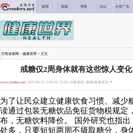
新闻
视频
博客
论坛
分类广告
万维读者网
>
健康世界
> 正文
戒糖仅2周身体就有这些惊人变化
www.creaders.net
| 2025-08-21 17:09:36 TVBS |
0
条评论 |
查看/发表评论
为了让民众建立健康饮食习惯、减少
读通过包装无糖饮品免征货物税规定
布，无糖饮料降价。 国外研究也指出
处多，只要短短两周不摄取糖分，身