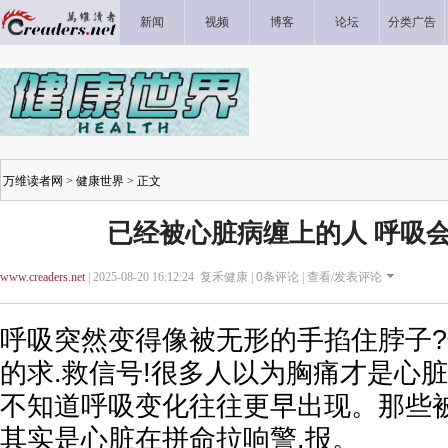
新闻
视频
博客
论坛
分类广告
万维读者网
>
健康世界
> 正文
已经被心脏病缠上的人 呼吸会
www.creaders.net
| 2025-08-20 16:12:24 复禾健康 |
0
条评论 |
查看/发表评论
呼吸突然变得像被无形的手掐住脖子
的求.救信号!很多人以为胸痛才是心
不知道呼吸变化往往更早出现。那些
其实是心脏在拼命拉响警.报。