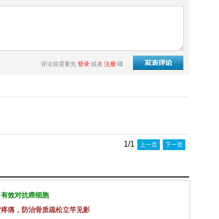
评论前需要先
登录
或者
注册
哦
1/1
上一页
下一页
 有效对抗癌细胞
背疼痛，防治骨质疏松立竿见影