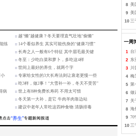
8
美
9
美
10
三
越“懒”越健康？冬天要理直气壮地“偷懒”
一周
能练
14个看似养生 其实可能伤身的“健康习惯”
1
台
长寿之人一般有6个特征 其中眉毛最关键
冬至：少吃白菜和萝卜，多吃这4样
2
东
世间上最好的养生，就两个字
3
川
变小
专家给女性的3大长寿法则让衰老更慢一些
4
梅
吃3样，做2事！“大雪补一补，冬天不受苦”
5
第
得病
世上有8种免费长寿药 不用太可惜
6
做
冬天第一大补，是它 牛肉羊肉靠边站
7
关
建议中老年人常吃这四种食物 清肠排毒
8
海
9
7
“养生”
10
三