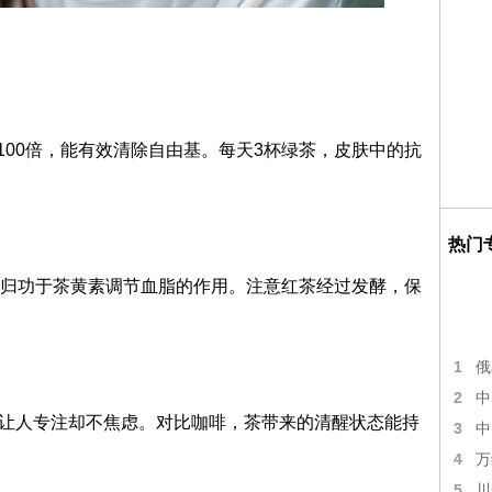
100倍，能有效清除自由基。每天3杯绿茶，皮肤中的抗
热门
要归功于茶黄素调节血脂的作用。注意红茶经过发酵，保
1
俄
2
中
，让人专注却不焦虑。对比咖啡，茶带来的清醒状态能持
3
中
4
万
5
川