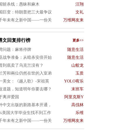
国斩杀线：愚昧和麻木
汪翔
国巨变：特朗普把三大最争议
文礼
千年未有之新中国——一份关
万维网友来
博文回复排行榜
更多>>
湾问题：麻将停牌
随意生活
亚战争准备：从暗杀安倍开始
随意生活
普到底卖了乌克兰没有？
山蛟龙
兰芳和兩位仍然在世的入室弟
玉质
一美女：《越人歌》-宋祖英
YOLO宥乐
这道题，知道明年你要去哪？
末班车
于离岸爱国
阿里克斯Y
外中文出版的新路基本开通，
高伐林
0%美国大学毕业生找不到工作
乐维
千年未有之新中国——一份关
万维网友来