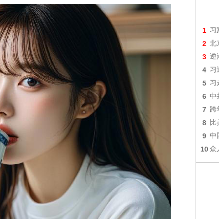
1
习
2
北
3
逆
4
习
5
习
6
中
7
跨
8
比
9
中
10
众