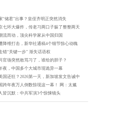
家“储君”出事？皇侄齐明正突然消失
京七环大爆炸，传老习两口子躲了整整两天
潮流而动，顶尖科学家从中国归国
遭降维打击，新华社通稿4个细节惊心动魄
走错“关键一步” 渐失话语权
共官场突然敢骂习了，谁给的胆子？
年夜，中国多个大城市现诡异一幕
美国还狂？2026第一天，新加坡发文告诫中
国跨年夜万人倒数惊现这一幕！ 网：太尴
人皆沉默：中共军演3个惊悚镜头