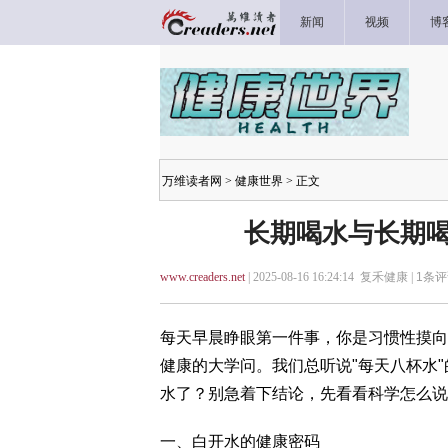
新闻
视频
博
万维读者网
>
健康世界
> 正文
长期喝水与长期喝
www.creaders.net
| 2025-08-16 16:24:14 复禾健康 |
1
条评
每天早晨睁眼第一件事，你是习惯性摸向
健康的大学问。我们总听说"每天八杯水
水了？别急着下结论，先看看科学怎么
一、白开水的健康密码