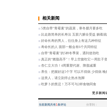
相关新闻
5类自带“青霉素”的蔬菜，寒冬腊月要多吃
比走路简单的长寿法 五脏六腑全受益 躺着就
好命长寿的男人，往往身上有这几种特征
寿命长的人 面部一般会有6个共同特征
自带“青霉素”的5种冬季菜，遇到使劲吃
真正的“燃脂高手”！早上空腹吃它一周肚子
杏仁立大功！4周重塑代谢、降脂减重
养生：把握好这5个字 可以不得病 少得病 晚
这类人，请立刻停止热水泡脚
吃萝卜的禁忌！万不可与2样食物同食
当前新闻共有
1
条评论
分享到：