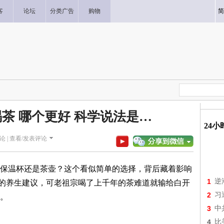
客
论坛
分类广告
购物
简
茶 哪个更好 科学说法是…
24
论 |
查看/发表评论
保温杯还是茶壶？这个看似简单的选择，背后藏着影响
1
逆
"的养生建议，可老祖宗喝了上千年的茶难道就输给白开
2
习
说。
3
中
4
比