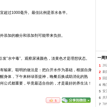
宜超过1000毫升。最佳比例是茶水各半。
外添加的糖分和添加剂可能带来负担。
一周
引发"水中毒"。观察尿液颜色，淡黄色才是理想状态。
1
2
有输家。聪明的做法是：把白开水作为基础，根据自身
2
刷
醒身体，下午来杯绿茶提神，晚餐后换成助消化的熟
3
回
何公式都重要，毕竟最适合你的，才是最好的养生法！
4
梅
5
安
6
共
5
7
7