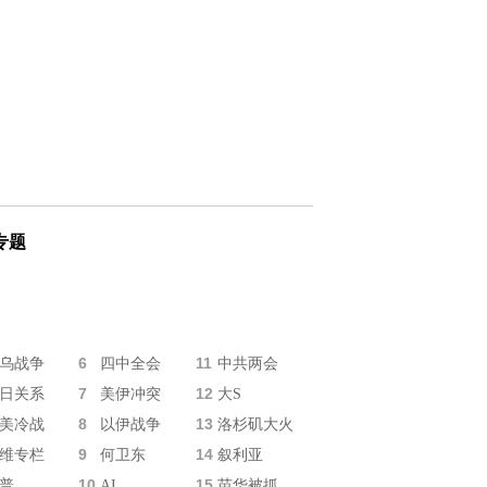
专题
6
11
乌战争
四中全会
中共两会
7
12
日关系
美伊冲突
大S
8
13
美冷战
以伊战争
洛杉矶大火
9
14
维专栏
何卫东
叙利亚
10
15
普
AI
苗华被抓