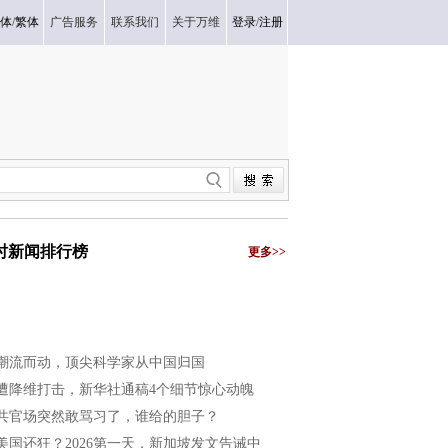
体
/
繁体
广告服务
联系我们
关于万维
登录
/
注册
小时新闻排行榜
更多>>
潮流而动，顶尖科学家从中国归国
遭降维打击，新华社通稿4个细节惊心动魄
共官场突然敢骂习了，谁给的胆子？
美国还狂？2026第一天，新加坡发文告诫中