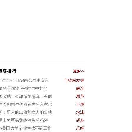
博客排行
更多>>
026年1月1日A4白纸自由宣言
万维网友来
屏的美国“斩杀线”与中共的
解滨
国杂感：仓颉造字成真，有图
思芦
兰芳和兩位仍然在世的入室弟
玉质
芃：男人的出轨和女人的出轨
水沫
军上将军头集体消失的秘密
胡亥
0%美国大学毕业生找不到工作
乐维