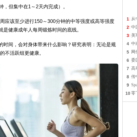
分钟，但集中在1～2天内完成）。
1
从
应该至少进行150～300分钟的中等强度或高等强度
2
中
，就是健康成年人每周锻炼时间的底线。
3
美
4
中
周的时间，会对身体带来什么影响？研究表明：无论是规
5
网
的不活跃组更健康。
6
委
7
高
8
传
9
S
10
零