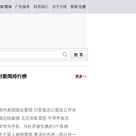
体
/
繁体
广告服务
联系我们
关于万维
登录
/
注册
小时新闻排行榜
更多>>
国代表团困在委国 川普最忠心盟友公开名
国总统被捕 北京深夜震怒 牛弹琴发文
举华为手机...马杜罗被生擒的3个喜感
中方军人被困委国 重演许杏虎—邵云环一