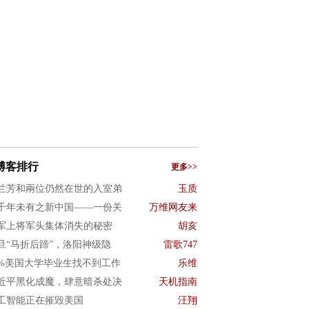
博客排行
更多>>
兰芳和兩位仍然在世的入室弟
玉质
千年未有之新中国——一份关
万维网友来
军上将军头集体消失的秘密
胡亥
旦“马折后蹄”，洛阳神级隐
雷歌747
0%美国大学毕业生找不到工作
乐维
近平黑化成魔，肆意暗杀处决
天机指南
工智能正在摧毁美国
汪翔