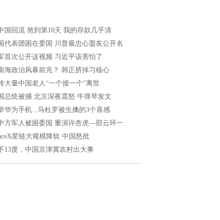
中国回流 熬到第10天 我的存款几乎清
国代表团困在委国 川普最忠心盟友公开名
军首次公开这视频 习近平该害怕了
南海政治风暴前兆？ 韩正挤掉习核心
传大量中国老人“一个接一个”离世
国总统被捕 北京深夜震怒 牛弹琴发文
举华为手机...马杜罗被生擒的3个喜感
中方军人被困委国 重演许杏虎—邵云环一
paceX星链大规模降轨 中国怒批
下13度，中国京津冀农村出大事