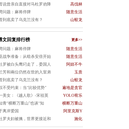
普说曾亲自直接对马杜罗劝降
高伐林
湾问题：麻将停牌
随意生活
普到底卖了乌克兰没有？
山蛟龙
博文回复排行榜
更多>>
湾问题：麻将停牌
随意生活
亚战争准备：从暗杀安倍开始
随意生活
杜罗被白头鹰叼走了，委国人
阿妞不牛
兰芳和兩位仍然在世的入室弟
玉质
普到底卖了乌克兰没有？
山蛟龙
权不受约束：当“比较优势”
遍地是贪官
一美女：《越人歌》-宋祖英
YOLO宥乐
知青“横断万重山”也谈“知
横断万重山
于离岸爱国
阿里克斯Y
杜罗夫妇被擒，世界更接近和
施化