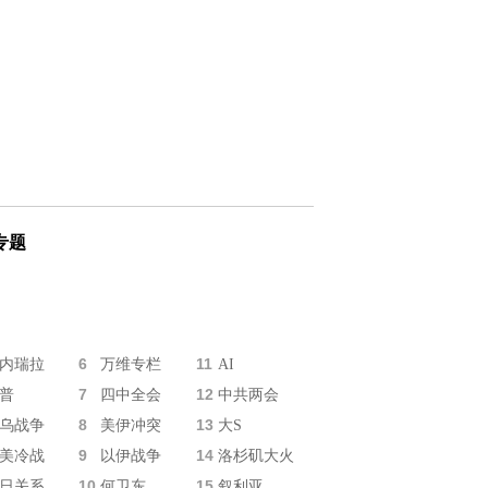
专题
6
11
内瑞拉
万维专栏
AI
7
12
普
四中全会
中共两会
8
13
乌战争
美伊冲突
大S
9
14
美冷战
以伊战争
洛杉矶大火
10
15
日关系
何卫东
叙利亚