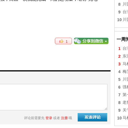
8
川
9
台
10
川
一周
1
1
台
2
东
3
马
4
梅
5
川
6
强
7
第
8
老
9
关
10
马
评论前需要先
登录
或者
注册
哦