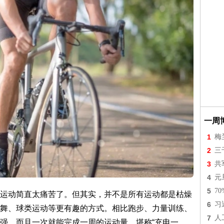
一周
1
梅
2
三
3
共
4
元
5
7
运动简直太痛苦了。但其实，并不是所有运动都是枯燥
6
习
舞、球类运动等更有趣的方式。相比跑步、力量训练、
7
人
强，而且一次就能完成一周的运动量，堪称“充电一