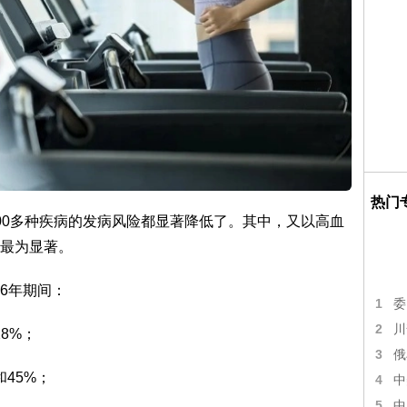
热门
00多种疾病的发病风险都显著降低了。其中，又以高血
最为显著。
6年期间：
1
委
2
川
8%；
3
俄
45%；
4
中
5
中