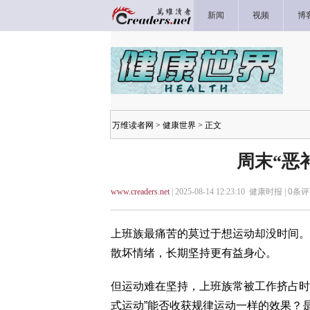
新闻
视频
博
万维读者网
>
健康世界
> 正文
周末“恶
www.creaders.net
| 2025-08-14 12:23:10 健康时报 |
0
条评
上班族最痛苦的莫过于想运动却没时间。
散坏情绪，长期坚持更有益身心。
但运动难在坚持，上班族常被工作挤占时
式运动”能否收获规律运动一样的效果？