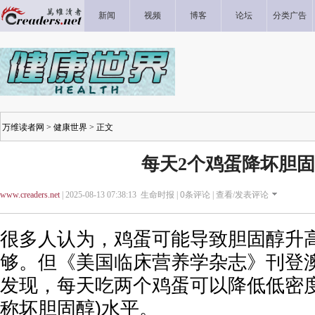
新闻
视频
博客
论坛
分类广告
万维读者网
>
健康世界
> 正文
每天2个鸡蛋降坏胆
www.creaders.net
| 2025-08-13 07:38:13 生命时报 |
0
条评论 |
查看/发表评论
很多人认为，鸡蛋可能导致胆固醇升
够。但《美国临床营养学杂志》刊登
发现，每天吃两个鸡蛋可以降低低密度
称坏胆固醇)水平。