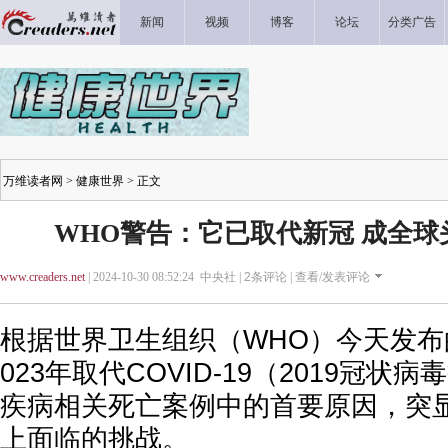
新闻
视频
博客
论坛
分类广告
万维读者网
>
健康世界
> 正文
WHO警告：它已取代新冠 成全
www.creaders.net
| 2024-10-30 08:52:24 中央社 |
2
条评论 |
查看/发表评论
根据世界卫生组织（WHO）今天发布
023年取代COVID-19（2019冠
疾病相关死亡案例中的首要原因，突
上面临的挑战。