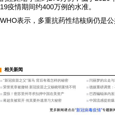
19疫情期间约400万例的水准。
WHO表示，多重抗药性结核病仍是公
相关新闻
“新冠疫苗之父”落马 背后有着怎样的秘密
闫丽梦的出走与
荣誉奖章被撤销 新冠疫苗之父杨晓明案情不明
德媒重磅调查：
震惊！密苏里州寻求扣押中国在美资产
巴西蝙蝠体内发
蒋超良被双开 传其要外逃泄习大秘密
中国流感提前爆
“新冠病毒疫情”