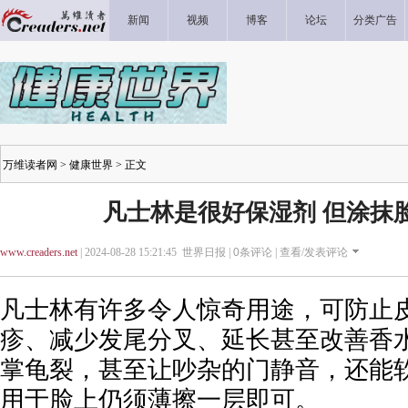
新闻
视频
博客
论坛
分类广告
万维读者网
>
健康世界
> 正文
凡士林是很好保湿剂 但涂抹
www.creaders.net
| 2024-08-28 15:21:45 世界日报 |
0
条评论 |
查看/发表评论
凡士林有许多令人惊奇用途，可防止
疹、减少发尾分叉、延长甚至改善香
掌龟裂，甚至让吵杂的门静音，还能
用于脸上仍须薄擦一层即可。