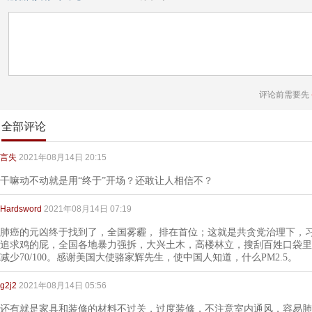
评论前需要先
全部评论
言失
2021年08月14日 20:15
干嘛动不动就是用“终于”开场？还敢让人相信不？
Hardsword
2021年08月14日 07:19
肺癌的元凶终于找到了，全国雾霾， 排在首位；这就是共贪党治理下，习包
追求鸡的屁，全国各地暴力强拆，大兴土木，高楼林立，搜刮百姓口袋里
减少70/100。感谢美国大使骆家辉先生，使中国人知道，什么PM2.5。
g2j2
2021年08月14日 05:56
还有就是家具和装修的材料不过关，过度装修，不注意室内通风，容易肺